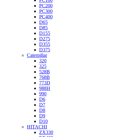
PC100
PC200
PC300
PC400
D65
D85
D155
D275
D355
D375
Caterpillar
320
325
528B
768B
773D
988H
990
D6
D7
D8
D9
D10
HITACHI
ZX330