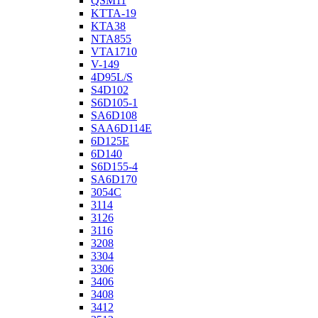
QSM11
KTTA-19
KTA38
NTA855
VTA1710
V-149
4D95L/S
S4D102
S6D105-1
SA6D108
SAA6D114E
6D125E
6D140
S6D155-4
SA6D170
3054C
3114
3126
3116
3208
3304
3306
3406
3408
3412