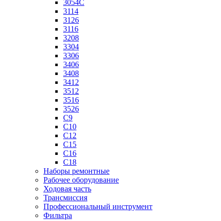
3054C
3114
3126
3116
3208
3304
3306
3406
3408
3412
3512
3516
3526
C9
C10
C12
C15
C16
C18
Наборы ремонтные
Рабочее оборудование
Ходовая часть
Трансмиссия
Профессиональный инструмент
Фильтра