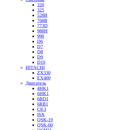
320
325
528B
768B
773D
988H
990
D6
D7
D8
D9
D10
HITACHI
ZX330
EX400
Двигатель
4HK1
6HK1
6BD1
6RB1
C8.3
ISX
QSK-19
QSK-60