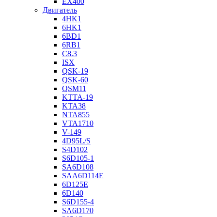
EX400
Двигатель
4HK1
6HK1
6BD1
6RB1
C8.3
ISX
QSK-19
QSK-60
QSM11
KTTA-19
KTA38
NTA855
VTA1710
V-149
4D95L/S
S4D102
S6D105-1
SA6D108
SAA6D114E
6D125E
6D140
S6D155-4
SA6D170