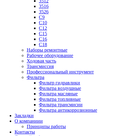
3512
3516
3526
C9
C10
C12
C15
C16
C18
Наборы ремонтные
Рабочее оборудование
Ходовая часть
Трансмиссия
Профессиональный инструмент
Фильтра
Фильтр гидравлики
Фильтра воздушные
Фильтра масляные
Фильтра топливные
Фильтра трансмисии
Фильтра антикоррозионные
Закладки
О компаниии
Принципы работы
Контакты