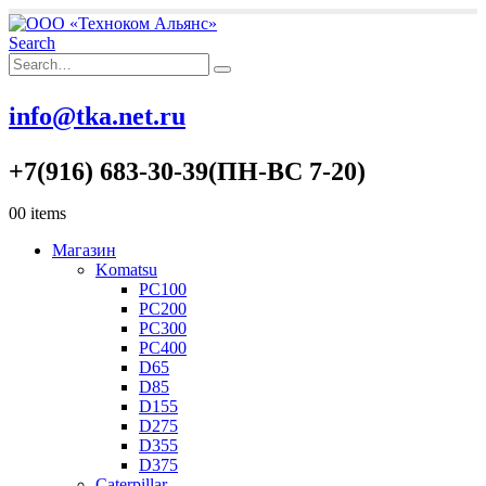
Search
info@tka.net.ru
+7(916) 683-30-39(ПН-ВС 7-20)
0
0 items
Магазин
Komatsu
PC100
PC200
PC300
PC400
D65
D85
D155
D275
D355
D375
Caterpillar